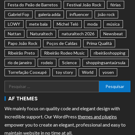
Festa do Peão de Barretos
Festival João Rock
férias
Gabriel Fop
galeria adda
influencer
joão rock
LOWY
mete bala
Michel Teló
moda
música
Nattan
Naturaltech
naturaltech 2026
Newsbeat
Papo João Rock
Poços de Caldas
Prima Qualità
Ribeirão Preto
Ribeirão Rodeo Music
ribeirãoshopping
rio de janeiro
rodeio
Science
shoppingsantaúrsula
Torrefação Cooxupé
toy story
World
yosen
AF THEMES
We mainly focus on quality code and elegant design with
incredible support. Our WordPress
themes and plugins
empower you to create an elegant, professional and easy to
maintain website in no time at all.