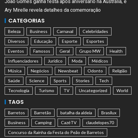
João Gomes ganha festa após aniversário na Austrália, e
Ary Mirelle revela detalhes da comemoração
CATEGORIAS
Beleza
Business
Carnaval
Celebridades
Diversos
Educação
Esporte
Esportes
Eventos
Famosos
Geral
Grupo MW
Health
Influenciadores
Jurídico
Moda
Médicos
Música
Negócios
Newsbeat
Odonto
Religião
Saúde
Science
Sports
Stories
Tech
Tecnologia
Turismo
TV
Uncategorized
World
TAGS
Barretos
Barretão
batalha da aldeia
Brasilux
Business
Camping
CazéTV
claudelopes70
Concurso da Rainha da Festa do Peão de Barretos