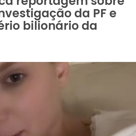
lica reportagem sobre
investigação da PF e
rio bilionário da