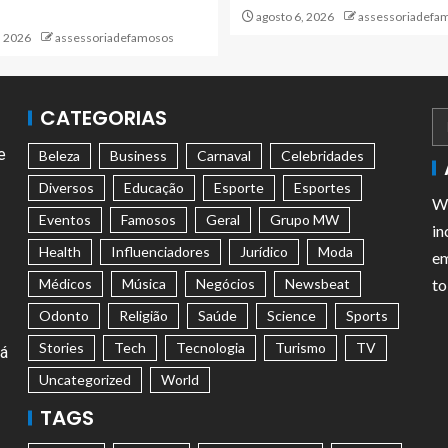
agosto 6, 2026
assessoriadefa
, 2026
assessoriadefamosos
CATEGORIAS
e
Beleza
Business
Carnaval
Celebridades
Diversos
Educação
Esporte
Esportes
We
Eventos
Famosos
Geral
Grupo MW
in
Health
Influenciadores
Jurídico
Moda
em
Médicos
Música
Negócios
Newsbeat
to
Odonto
Religião
Saúde
Science
Sports
Stories
Tech
Tecnologia
Turismo
TV
tá
Uncategorized
World
TAGS