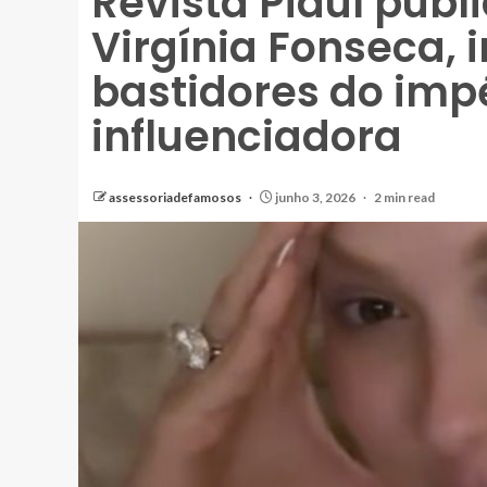
Revista Piauí pub
Virgínia Fonseca, 
bastidores do impé
influenciadora
assessoriadefamosos
junho 3, 2026
2 min read