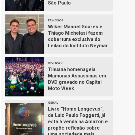
São Paulo
FAMOSOS
Wilker Manoel Soares e
Thiago Michelasi fazem
cobertura exclusiva do
Leilão do Instituto Neymar
DIVERSOS
Tihuana homenageia
Mamonas Assassinas em
DVD gravado no Capital
Moto Week
GERAL
Livro “Homo Longevus”,
de Luiz Paulo Foggetti, já
está à venda na Amazon e
propõe reflexão sobre
uma sociedade mais