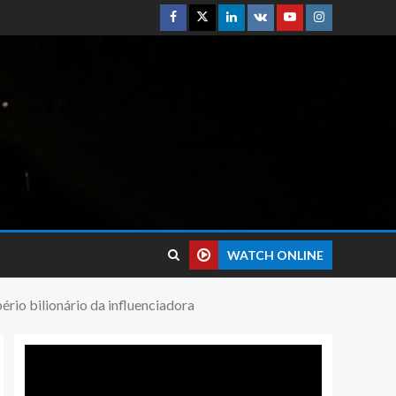
WATCH ONLINE
ério bilionário da influenciadora