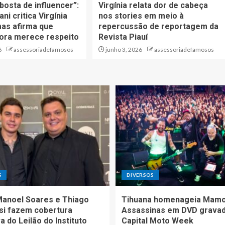
bosta de influencer”:
Virgínia relata dor de cabeça
ni critica Virgínia
nos stories em meio à
as afirma que
repercussão de reportagem da
dora merece respeito
Revista Piauí
6
assessoriadefamosos
junho 3, 2026
assessoriadefamosos
S
DIVERSOS
Manoel Soares e Thiago
Tihuana homenageia Mam
si fazem cobertura
Assassinas em DVD grava
a do Leilão do Instituto
Capital Moto Week