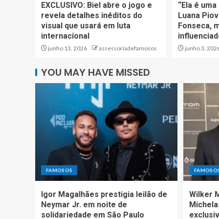
EXCLUSIVO: Biel abre o jogo e
“Ela é uma 
revela detalhes inéditos do
Luana Piova
visual que usará em luta
Fonseca, m
internacional
influencia
junho 13, 2026
assessoriadefamosos
junho 3, 202
YOU MAY HAVE MISSED
FAMOSOS
FAMOSO
Igor Magalhães prestigia leilão de
Wilker 
Neymar Jr. em noite de
Michela
solidariedade em São Paulo
exclusiv