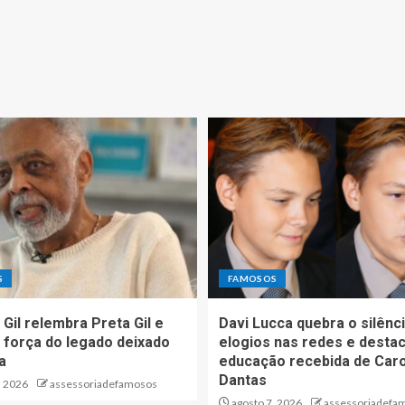
S
FAMOSOS
 Gil relembra Preta Gil e
Davi Lucca quebra o silênc
 força do legado deixado
elogios nas redes e desta
ha
educação recebida de Caro
Dantas
, 2026
assessoriadefamosos
agosto 7, 2026
assessoriadefa