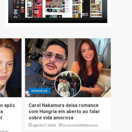
FAMOSOS
io após
Carol Nakamura deixa romance
ca
com Hungria em aberto ao falar
l
sobre vida amorosa
agosto 7, 2026
assessoriadefamosos
mosos