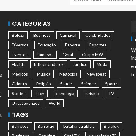
CATEGORIAS
Beleza
Business
Carnaval
Celebridades
Diversos
Educação
Esporte
Esportes
We
Eventos
Famosos
Geral
Grupo MW
in
Health
Influenciadores
Jurídico
Moda
em
Médicos
Música
Negócios
Newsbeat
to
e
Odonto
Religião
Saúde
Science
Sports
Stories
Tech
Tecnologia
Turismo
TV
o
Uncategorized
World
TAGS
,
Barretos
Barretão
batalha da aldeia
Brasilux
Business
Camping
CazéTV
claudelopes70