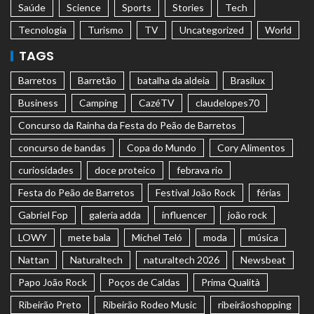
Saúde
Science
Sports
Stories
Tech
Tecnologia
Turismo
TV
Uncategorized
World
TAGS
Barretos
Barretão
batalha da aldeia
Brasilux
Business
Camping
CazéTV
claudelopes70
Concurso da Rainha da Festa do Peão de Barretos
concurso de bandas
Copa do Mundo
Cory Alimentos
curiosidades
doce proteico
febrava rio
Festa do Peão de Barretos
Festival João Rock
férias
Gabriel Fop
galeria adda
influencer
joão rock
LOWY
mete bala
Michel Teló
moda
música
Nattan
Naturaltech
naturaltech 2026
Newsbeat
Papo João Rock
Poços de Caldas
Prima Qualità
Ribeirão Preto
Ribeirão Rodeo Music
ribeirãoshopping