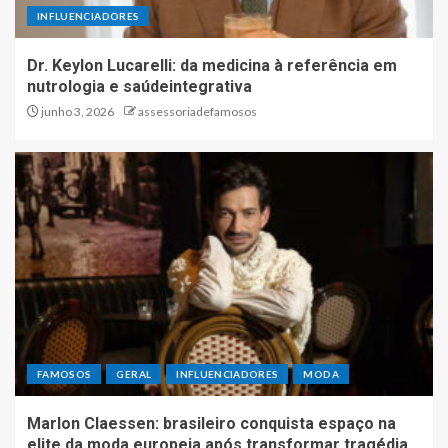
INFLUENCIADORES
Dr. Keylon Lucarelli: da medicina à referência em
nutrologia e saúdeintegrativa
junho 3, 2026
assessoriadefamosos
FAMOSOS
GERAL
INFLUENCIADORES
MODA
Marlon Claessen: brasileiro conquista espaço na
elite da moda europeia após transformar tragédia