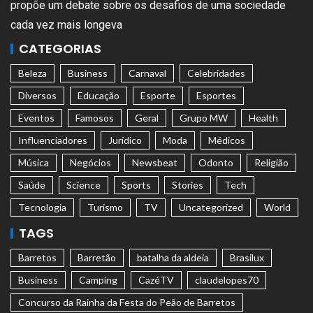
propõe um debate sobre os desafios de uma sociedade
cada vez mais longeva
CATEGORIAS
Beleza
Business
Carnaval
Celebridades
Diversos
Educação
Esporte
Esportes
Eventos
Famosos
Geral
Grupo MW
Health
Influenciadores
Jurídico
Moda
Médicos
Música
Negócios
Newsbeat
Odonto
Religião
Saúde
Science
Sports
Stories
Tech
Tecnologia
Turismo
TV
Uncategorized
World
TAGS
Barretos
Barretão
batalha da aldeia
Brasilux
Business
Camping
CazéTV
claudelopes70
Concurso da Rainha da Festa do Peão de Barretos