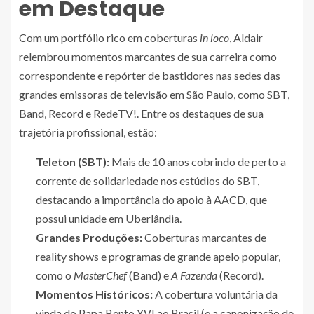
em Destaque
Com um portfólio rico em coberturas
in loco
, Aldair
relembrou momentos marcantes de sua carreira como
correspondente e repórter de bastidores nas sedes das
grandes emissoras de televisão em São Paulo, como SBT,
Band, Record e RedeTV!. Entre os destaques de sua
trajetória profissional, estão:
Teleton (SBT):
Mais de 10 anos cobrindo de perto a
corrente de solidariedade nos estúdios do SBT,
destacando a importância do apoio à AACD, que
possui unidade em Uberlândia.
Grandes Produções:
Coberturas marcantes de
reality shows e programas de grande apelo popular,
como o
MasterChef
(Band) e
A Fazenda
(Record).
Momentos Históricos:
A cobertura voluntária da
vinda do Papa Bento XVI ao Brasil (e a canonização de