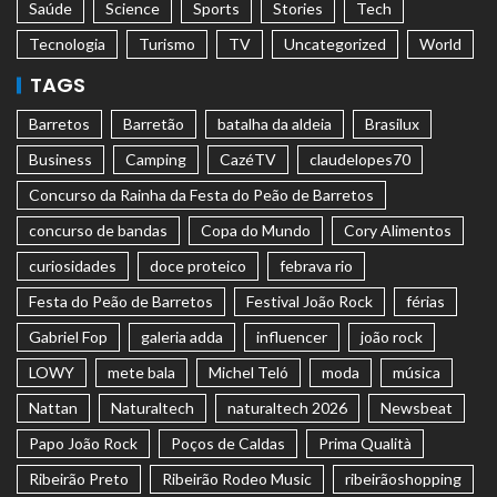
Saúde
Science
Sports
Stories
Tech
Tecnologia
Turismo
TV
Uncategorized
World
TAGS
Barretos
Barretão
batalha da aldeia
Brasilux
Business
Camping
CazéTV
claudelopes70
Concurso da Rainha da Festa do Peão de Barretos
concurso de bandas
Copa do Mundo
Cory Alimentos
curiosidades
doce proteico
febrava rio
Festa do Peão de Barretos
Festival João Rock
férias
Gabriel Fop
galeria adda
influencer
joão rock
LOWY
mete bala
Michel Teló
moda
música
Nattan
Naturaltech
naturaltech 2026
Newsbeat
Papo João Rock
Poços de Caldas
Prima Qualità
Ribeirão Preto
Ribeirão Rodeo Music
ribeirãoshopping