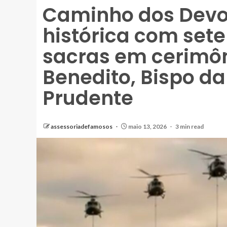
Caminho dos Devo
histórica com set
sacras em cerimôn
Benedito, Bispo da
Prudente
assessoriadefamosos
maio 13, 2026
3 min read