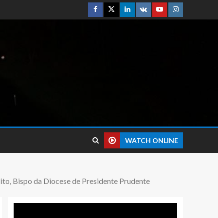
WATCH ONLINE
to, Bispo da Diocese de Presidente Prudente