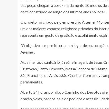
das peças chegam a aproximadamente 10 metros de al
de fé construído ao longo dos últimos anos no local.
O projeto foi criado pelo empresário Agesner Monte
um dos maiores espaços religiosos privados do interi
representa um gesto de gratidão e acolhimento espirit
“O objetivo sempre foi criar um lugar de paz, oração 
Agesner.
Atualmente, o santuário já reúne imagens de Jesus Cr
Cristóvão, Santo Expedito, Nossa Senhora de Fátima
São Francisco de Assis e São Charbel. Com a nova amp
permanentes.
Aberto 24 horas por dia, o Caminho dos Devotos oferec
oração, velas, bancos, sala de pedidos e acessibilida
Além da cerimônia de inauguração das imagens, os 