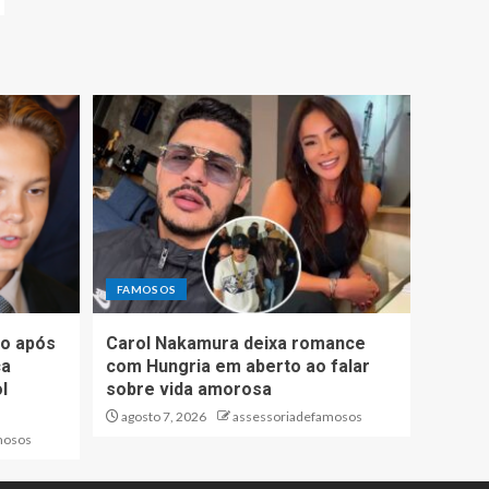
FAMOSOS
io após
Carol Nakamura deixa romance
ca
com Hungria em aberto ao falar
l
sobre vida amorosa
agosto 7, 2026
assessoriadefamosos
mosos