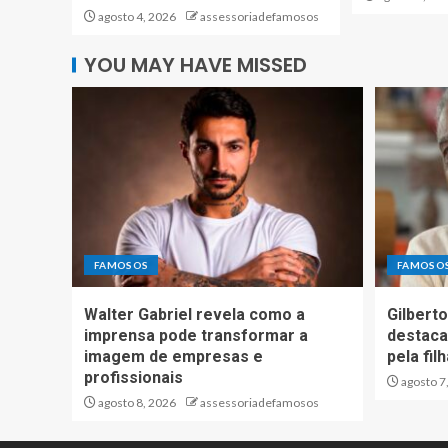
agosto 4, 2026
assessoriadefamosos
YOU MAY HAVE MISSED
FAMOSOS
FAMOSO
Walter Gabriel revela como a
Gilberto
imprensa pode transformar a
destaca
imagem de empresas e
pela fil
profissionais
agosto 7
agosto 8, 2026
assessoriadefamosos