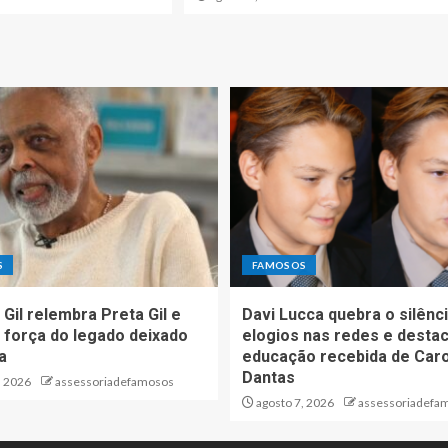
S
FAMOSOS
 Gil relembra Preta Gil e
Davi Lucca quebra o silênc
 força do legado deixado
elogios nas redes e desta
ha
educação recebida de Caro
Dantas
, 2026
assessoriadefamosos
agosto 7, 2026
assessoriadefa