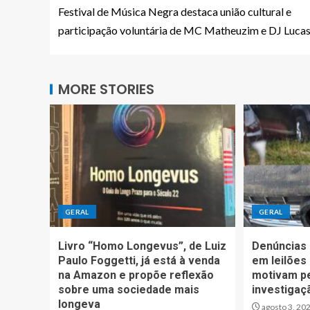
Festival de Música Negra destaca união cultural e
participação voluntária de MC Matheuzim e DJ Luca
MORE STORIES
GERAL
GERAL
Livro “Homo Longevus”, de Luiz
Denúncias 
Paulo Foggetti, já está à venda
em leilões
na Amazon e propõe reflexão
motivam p
sobre uma sociedade mais
investigaç
longeva
agosto 3, 20