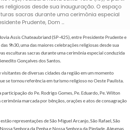
s religiosas desde sua inauguração. O espaço
lturas sacras durante uma cerimônia especial
esidente Prudente, Dom …
ovia Assis Chateaubriand (SP-425), entre Presidente Prudente e
tir das 9h30, uma das maiores celebrações religiosas desde sua
vas esculturas sacras durante uma cerimônia especial conduzida
Benedito Gonçalves dos Santos.
s e visitantes de diversas cidades da região em um momento
que se tornou referência em turismo religioso no Oeste Paulista.
participação do Pe. Rodrigo Gomes, Pe. Eduardo, Pe. Wilton
 cerimônia marcada por bênçãos, orações e atos de consagração
 estão representações de São Miguel Arcanjo, São Rafael, São
, Nossa Senhora da Penha e Nossa Senhora da Piedade. Algumas