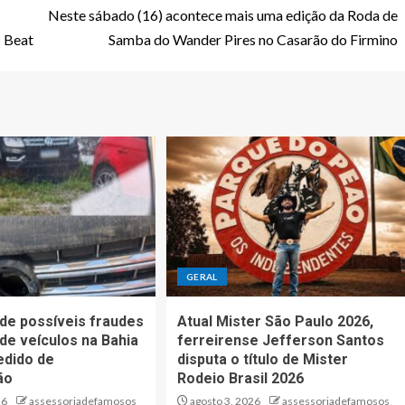
Neste sábado (16) acontece mais uma edição da Roda de
s Beat
Samba do Wander Pires no Casarão do Firmino
GERAL
de possíveis fraudes
Atual Mister São Paulo 2026,
 de veículos na Bahia
ferreirense Jefferson Santos
edido de
disputa o título de Mister
ão
Rodeio Brasil 2026
26
assessoriadefamosos
agosto 3, 2026
assessoriadefamosos