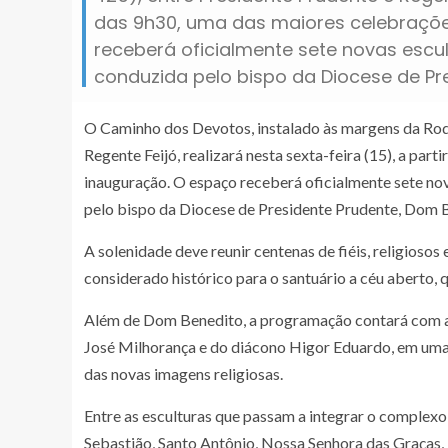
das 9h30, uma das maiores celebraçõe
receberá oficialmente sete novas escu
conduzida pelo bispo da Diocese de Pr
O Caminho dos Devotos, instalado às margens da Rod
Regente Feijó, realizará nesta sexta-feira (15), a par
inauguração. O espaço receberá oficialmente sete no
pelo bispo da Diocese de Presidente Prudente, Dom 
A solenidade deve reunir centenas de fiéis, religioso
considerado histórico para o santuário a céu aberto, 
Além de Dom Benedito, a programação contará com a 
José Milhorança e do diácono Higor Eduardo, em uma
das novas imagens religiosas.
Entre as esculturas que passam a integrar o complexo
Sebastião, Santo Antônio, Nossa Senhora das Graças