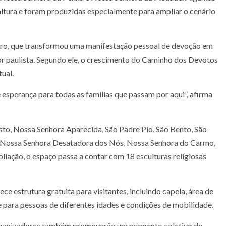
tura e foram produzidas especialmente para ampliar o cenário
iro, que transformou uma manifestação pessoal de devoção em
or paulista. Segundo ele, o crescimento do Caminho dos Devotos
ual.
e esperança para todas as famílias que passam por aqui”, afirma
isto, Nossa Senhora Aparecida, São Padre Pio, São Bento, São
, Nossa Senhora Desatadora dos Nós, Nossa Senhora do Carmo,
liação, o espaço passa a contar com 18 esculturas religiosas
e estrutura gratuita para visitantes, incluindo capela, área de
de para pessoas de diferentes idades e condições de mobilidade.
organizadores também promoverão um momento coletivo de