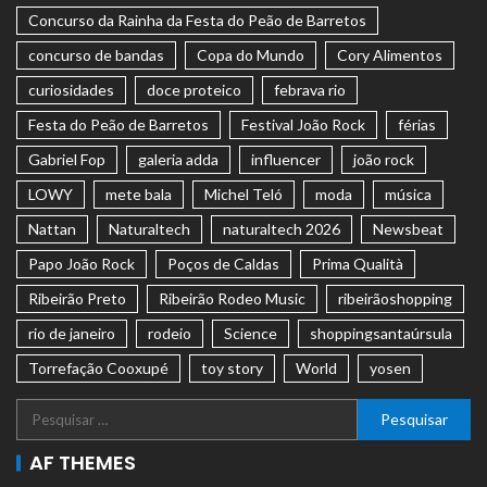
Concurso da Rainha da Festa do Peão de Barretos
concurso de bandas
Copa do Mundo
Cory Alimentos
curiosidades
doce proteico
febrava rio
Festa do Peão de Barretos
Festival João Rock
férias
Gabriel Fop
galeria adda
influencer
joão rock
LOWY
mete bala
Michel Teló
moda
música
Nattan
Naturaltech
naturaltech 2026
Newsbeat
Papo João Rock
Poços de Caldas
Prima Qualità
Ribeirão Preto
Ribeirão Rodeo Music
ribeirãoshopping
rio de janeiro
rodeio
Science
shoppingsantaúrsula
Torrefação Cooxupé
toy story
World
yosen
AF THEMES