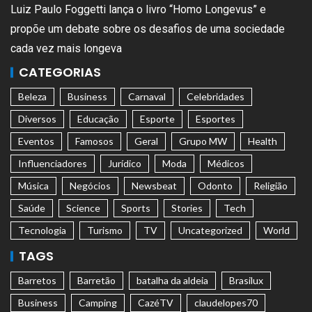
Luiz Paulo Foggetti lança o livro “Homo Longevus” e
propõe um debate sobre os desafios de uma sociedade
cada vez mais longeva
CATEGORIAS
Beleza
Business
Carnaval
Celebridades
Diversos
Educação
Esporte
Esportes
Eventos
Famosos
Geral
Grupo MW
Health
Influenciadores
Jurídico
Moda
Médicos
Música
Negócios
Newsbeat
Odonto
Religião
Saúde
Science
Sports
Stories
Tech
Tecnologia
Turismo
TV
Uncategorized
World
TAGS
Barretos
Barretão
batalha da aldeia
Brasilux
Business
Camping
CazéTV
claudelopes70