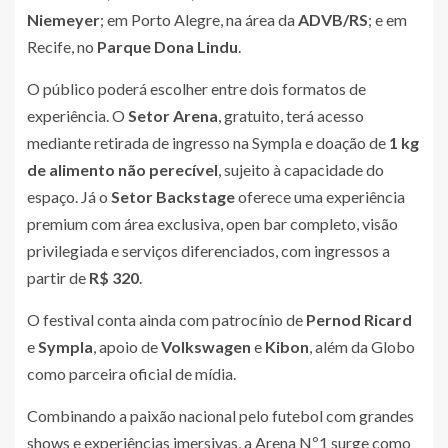
Niemeyer
; em Porto Alegre, na área da
ADVB/RS
; e em
Recife, no
Parque Dona Lindu
.
O público poderá escolher entre dois formatos de
experiência. O
Setor Arena
, gratuito, terá acesso
mediante retirada de ingresso na Sympla e doação de
1 kg
de alimento não perecível
, sujeito à capacidade do
espaço. Já o
Setor Backstage
oferece uma experiência
premium com área exclusiva, open bar completo, visão
privilegiada e serviços diferenciados, com ingressos a
partir de
R$ 320
.
O festival conta ainda com patrocínio de
Pernod Ricard
e
Sympla
, apoio de
Volkswagen
e
Kibon
, além da Globo
como parceira oficial de mídia.
Combinando a paixão nacional pelo futebol com grandes
shows e experiências imersivas, a Arena Nº1 surge como