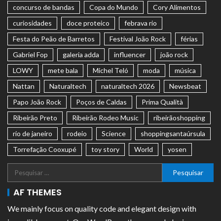
concurso de bandas
Copa do Mundo
Cory Alimentos
curiosidades
doce proteico
febrava rio
Festa do Peão de Barretos
Festival João Rock
férias
Gabriel Fop
galeria adda
influencer
joão rock
LOWY
mete bala
Michel Teló
moda
música
Nattan
Naturaltech
naturaltech 2026
Newsbeat
Papo João Rock
Poços de Caldas
Prima Qualità
Ribeirão Preto
Ribeirão Rodeo Music
ribeirãoshopping
rio de janeiro
rodeio
Science
shoppingsantaúrsula
Torrefação Cooxupé
toy story
World
yosen
AF THEMES
We mainly focus on quality code and elegant design with