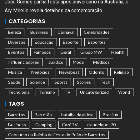
João Gomes ganha festa após aniversário na Austrália, e
Ary Mirelle revela detalhes da comemoração
CATEGORIAS
Beleza
Business
Carnaval
Celebridades
Diversos
Educação
Esporte
Esportes
Eventos
Famosos
Geral
Grupo MW
Health
Influenciadores
Jurídico
Moda
Médicos
Música
Negócios
Newsbeat
Odonto
Religião
Saúde
Science
Sports
Stories
Tech
Tecnologia
Turismo
TV
Uncategorized
World
TAGS
Barretos
Barretão
batalha da aldeia
Brasilux
Business
Camping
CazéTV
claudelopes70
Concurso da Rainha da Festa do Peão de Barretos