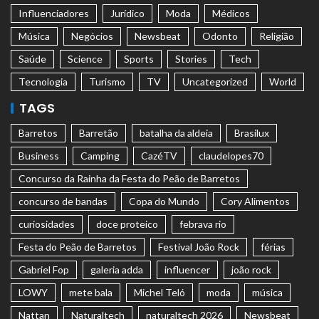
Influenciadores
Jurídico
Moda
Médicos
Música
Negócios
Newsbeat
Odonto
Religião
Saúde
Science
Sports
Stories
Tech
Tecnologia
Turismo
TV
Uncategorized
World
TAGS
Barretos
Barretão
batalha da aldeia
Brasilux
Business
Camping
CazéTV
claudelopes70
Concurso da Rainha da Festa do Peão de Barretos
concurso de bandas
Copa do Mundo
Cory Alimentos
curiosidades
doce proteico
febrava rio
Festa do Peão de Barretos
Festival João Rock
férias
Gabriel Fop
galeria adda
influencer
joão rock
LOWY
mete bala
Michel Teló
moda
música
Nattan
Naturaltech
naturaltech 2026
Newsbeat