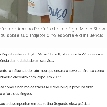
nfrentar Acelino Popó Freitas no Fight Music Show
iu sobre sua trajetória no esporte e a influência
no Popó Freitas no Fight Music Show 8, o humorista Whindersson
luência da modalidade em sua vida.
vento, o influenciador afirmou que encara o novo confronto como
primeiro encontro com Popó, em 2022.
a como sinônimo de fracasso e revelou que procura tirar
o e fora dos ringues.
ou a desempenhar em sua rotina. Segundo ele, a prática