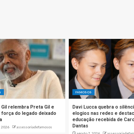
S
FAMOSOS
 Gil relembra Preta Gil e
Davi Lucca quebra o silênc
 força do legado deixado
elogios nas redes e desta
ha
educação recebida de Caro
Dantas
, 2026
assessoriadefamosos
agosto 7, 2026
assessoriadefa