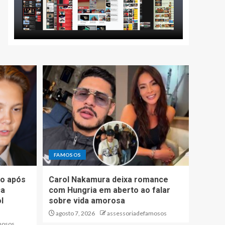
FAMOSOS
io após
Carol Nakamura deixa romance
ca
com Hungria em aberto ao falar
l
sobre vida amorosa
agosto 7, 2026
assessoriadefamosos
mosos