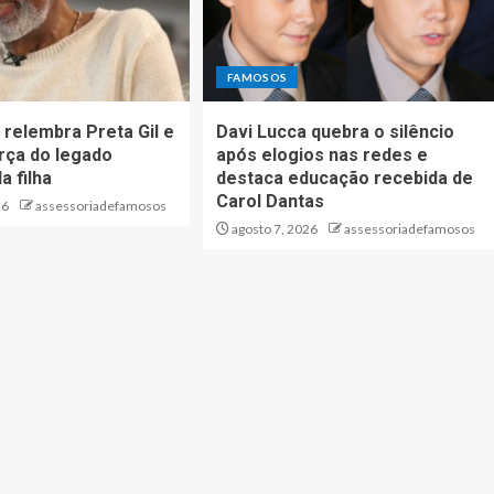
FAMOSOS
l relembra Preta Gil e
Davi Lucca quebra o silêncio
rça do legado
após elogios nas redes e
a filha
destaca educação recebida de
Carol Dantas
26
assessoriadefamosos
agosto 7, 2026
assessoriadefamosos