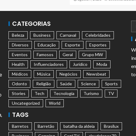
CATEGORIAS
Beleza
Business
Carnaval
Celebridades
Diversos
Educação
Esporte
Esportes
We
Eventos
Famosos
Geral
Grupo MW
in
Health
Influenciadores
Jurídico
Moda
em
Médicos
Música
Negócios
Newsbeat
to
e
Odonto
Religião
Saúde
Science
Sports
Stories
Tech
Tecnologia
Turismo
TV
o
Uncategorized
World
TAGS
,
Barretos
Barretão
batalha da aldeia
Brasilux
Business
Camping
CazéTV
claudelopes70