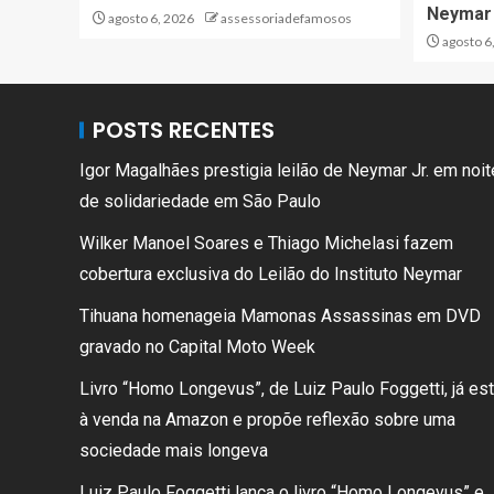
Neymar
agosto 6, 2026
assessoriadefamosos
agosto 6
POSTS RECENTES
Igor Magalhães prestigia leilão de Neymar Jr. em noit
de solidariedade em São Paulo
Wilker Manoel Soares e Thiago Michelasi fazem
cobertura exclusiva do Leilão do Instituto Neymar
Tihuana homenageia Mamonas Assassinas em DVD
gravado no Capital Moto Week
Livro “Homo Longevus”, de Luiz Paulo Foggetti, já es
à venda na Amazon e propõe reflexão sobre uma
sociedade mais longeva
Luiz Paulo Foggetti lança o livro “Homo Longevus” e