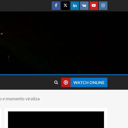
WATCH ONLINE
to e momento viraliza