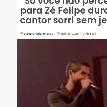
“Só você não perc
para Zé Felipe dur
cantor sorri sem j
assessoriadefamosos
maio 26, 2026
2 min read