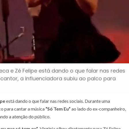
a e Zé Felipe está dando o que falar nas redes
cantor, a influenciadora subiu ao palco para
ipe
está dando o que falar nas redes sociais. Durante uma
lco para cantar a música
“Só Tem Eu”
ao lado do ex-companheiro,
ndo a atenção do público.
eu que só tem eu”
, Virginia olhou diretamente para Zé Felipe,