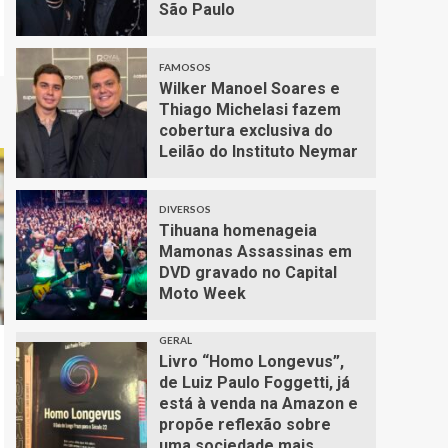
São Paulo
FAMOSOS
Wilker Manoel Soares e
Thiago Michelasi fazem
cobertura exclusiva do
Leilão do Instituto Neymar
DIVERSOS
Tihuana homenageia
Mamonas Assassinas em
DVD gravado no Capital
Moto Week
GERAL
Livro “Homo Longevus”,
de Luiz Paulo Foggetti, já
está à venda na Amazon e
propõe reflexão sobre
uma sociedade mais