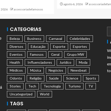
agosto 6, 2026
assessoriadefa
, 2026
assessoriadefamosos
CATEGORIAS
e
Beleza
Business
Carnaval
Celebridades
Diversos
Educação
Esporte
Esportes
We
Eventos
Famosos
Geral
Grupo MW
in
Health
Influenciadores
Jurídico
Moda
em
Médicos
Música
Negócios
Newsbeat
to
Odonto
Religião
Saúde
Science
Sports
Stories
Tech
Tecnologia
Turismo
TV
tá
Uncategorized
World
TAGS