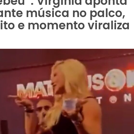
ebeu”: Virginia aponta
ante música no palco,
eito e momento viraliza