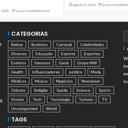
agosto 6, 2026
assessoriadefa
, 2026
assessoriadefamosos
CATEGORIAS
e
Beleza
Business
Carnaval
Celebridades
Diversos
Educação
Esporte
Esportes
We
Eventos
Famosos
Geral
Grupo MW
in
Health
Influenciadores
Jurídico
Moda
em
Médicos
Música
Negócios
Newsbeat
to
Odonto
Religião
Saúde
Science
Sports
Stories
Tech
Tecnologia
Turismo
TV
tá
Uncategorized
World
TAGS