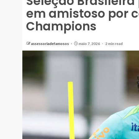
Seleção Brasileira
em amistoso por c
Champions
assessoriadefamosos
maio 7, 2026
2 min read