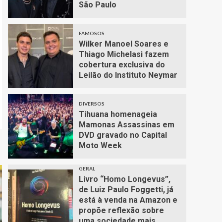
São Paulo
FAMOSOS
Wilker Manoel Soares e
Thiago Michelasi fazem
cobertura exclusiva do
Leilão do Instituto Neymar
DIVERSOS
Tihuana homenageia
Mamonas Assassinas em
DVD gravado no Capital
Moto Week
GERAL
Livro “Homo Longevus”,
de Luiz Paulo Foggetti, já
está à venda na Amazon e
propõe reflexão sobre
uma sociedade mais