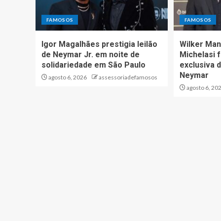
FAMOSOS
FAMOSOS
Igor Magalhães prestigia leilão
Wilker Man
de Neymar Jr. em noite de
Michelasi 
solidariedade em São Paulo
exclusiva d
Neymar
agosto 6, 2026
assessoriadefamosos
agosto 6, 20