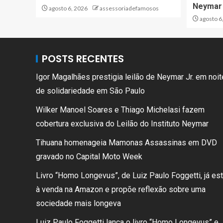
Neymar
agosto 6, 2026
assessoriadefamosos
agosto 6
POSTS RECENTES
Igor Magalhães prestigia leilão de Neymar Jr. em noit
de solidariedade em São Paulo
Wilker Manoel Soares e Thiago Michelasi fazem
cobertura exclusiva do Leilão do Instituto Neymar
Tihuana homenageia Mamonas Assassinas em DVD
gravado no Capital Moto Week
Livro “Homo Longevus”, de Luiz Paulo Foggetti, já es
à venda na Amazon e propõe reflexão sobre uma
sociedade mais longeva
Luiz Paulo Foggetti lança o livro “Homo Longevus” e