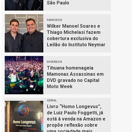
São Paulo
FAMOSOS
Wilker Manoel Soares e
Thiago Michelasi fazem
cobertura exclusiva do
Leilão do Instituto Neymar
DIVERSOS
Tihuana homenageia
Mamonas Assassinas em
DVD gravado no Capital
Moto Week
GERAL
Livro “Homo Longevus”,
de Luiz Paulo Foggetti, já
está à venda na Amazon e
propõe reflexão sobre
uma sociedade mais