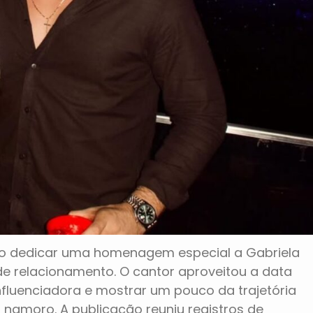
ao dedicar uma homenagem especial a Gabriela
de relacionamento. O cantor aproveitou a data
nfluenciadora e mostrar um pouco da trajetória
o namoro. A publicação reuniu registros de