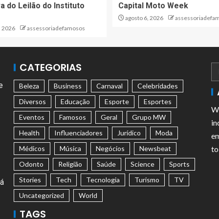
a do Leilão do Instituto
Capital Moto Week
agosto 6, 2026
assessoriadefa
, 2026
assessoriadefamosos
CATEGORIAS
e
Beleza
Business
Carnaval
Celebridades
Diversos
Educação
Esporte
Esportes
We
Eventos
Famosos
Geral
Grupo MW
in
Health
Influenciadores
Jurídico
Moda
em
Médicos
Música
Negócios
Newsbeat
to
Odonto
Religião
Saúde
Science
Sports
Stories
Tech
Tecnologia
Turismo
TV
tá
Uncategorized
World
TAGS