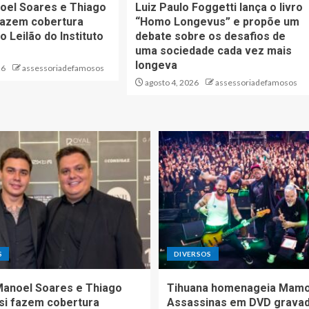
oel Soares e Thiago
Luiz Paulo Foggetti lança o livro
fazem cobertura
“Homo Longevus” e propõe um
o Leilão do Instituto
debate sobre os desafios de
uma sociedade cada vez mais
longeva
26
assessoriadefamosos
agosto 4, 2026
assessoriadefamosos
S
DIVERSOS
Manoel Soares e Thiago
Tihuana homenageia Mam
si fazem cobertura
Assassinas em DVD grava