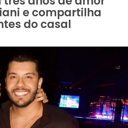
a três anos de amor
iani e compartilha
es do casal