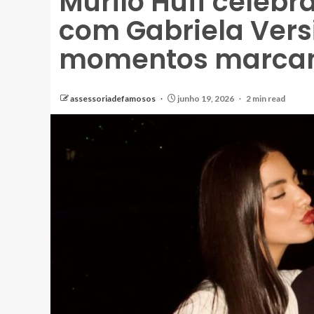
Murilo Huff celebr
com Gabriela Vers
momentos marcant
assessoriadefamosos
junho 19, 2026
2 min read