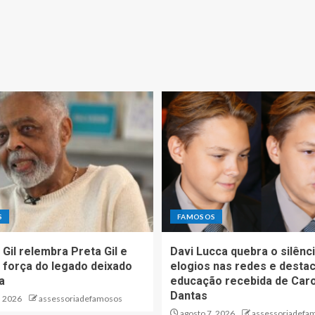
S
FAMOSOS
 Gil relembra Preta Gil e
Davi Lucca quebra o silênc
 força do legado deixado
elogios nas redes e desta
ha
educação recebida de Caro
Dantas
, 2026
assessoriadefamosos
agosto 7, 2026
assessoriadefa