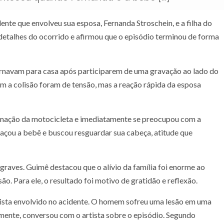
nte que envolveu sua esposa, Fernanda Stroschein, e a filha do
 detalhes do ocorrido e afirmou que o episódio terminou de forma
rnavam para casa após participarem de uma gravação ao lado do
 a colisão foram de tensão, mas a reação rápida da esposa
imação da motocicleta e imediatamente se preocupou com a
raçou a bebê e buscou resguardar sua cabeça, atitude que
graves. Guimê destacou que o alívio da família foi enorme ao
o. Para ele, o resultado foi motivo de gratidão e reflexão.
ista envolvido no acidente. O homem sofreu uma lesão em uma
mente, conversou com o artista sobre o episódio. Segundo