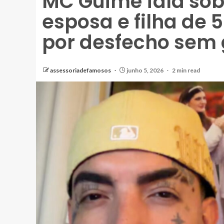
MC Guimê fala sob
esposa e filha de
por desfecho sem
assessoriadefamosos
junho 5, 2026
2 min read