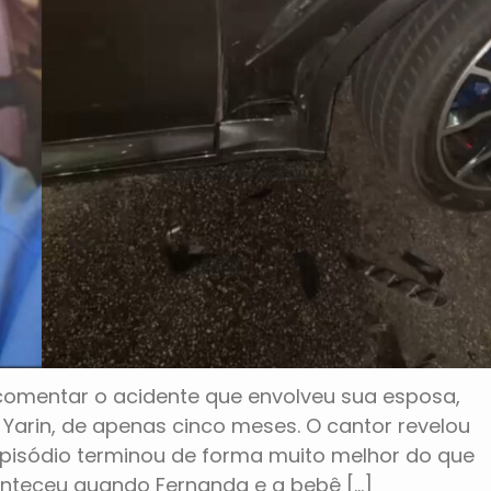
comentar o acidente que envolveu sua esposa,
, Yarin, de apenas cinco meses. O cantor revelou
episódio terminou de forma muito melhor do que
onteceu quando Fernanda e a bebê […]