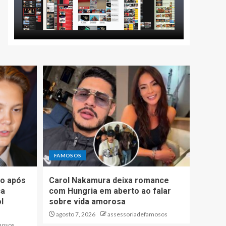
FAMOSOS
io após
Carol Nakamura deixa romance
ca
com Hungria em aberto ao falar
l
sobre vida amorosa
agosto 7, 2026
assessoriadefamosos
mosos