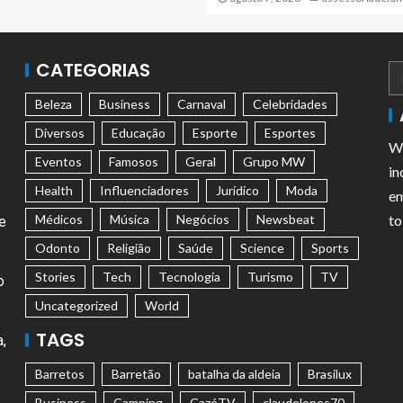
CATEGORIAS
Beleza
Business
Carnaval
Celebridades
Diversos
Educação
Esporte
Esportes
We
Eventos
Famosos
Geral
Grupo MW
in
Health
Influenciadores
Jurídico
Moda
em
Médicos
Música
Negócios
Newsbeat
to
e
Odonto
Religião
Saúde
Science
Sports
Stories
Tech
Tecnologia
Turismo
TV
o
Uncategorized
World
TAGS
,
Barretos
Barretão
batalha da aldeia
Brasilux
Business
Camping
CazéTV
claudelopes70