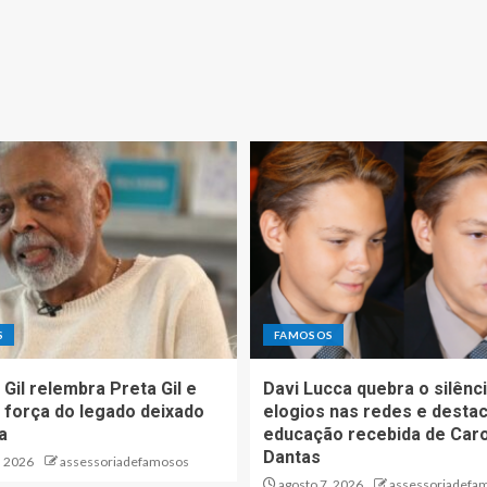
S
FAMOSOS
 Gil relembra Preta Gil e
Davi Lucca quebra o silênc
 força do legado deixado
elogios nas redes e desta
ha
educação recebida de Caro
Dantas
, 2026
assessoriadefamosos
agosto 7, 2026
assessoriadefa