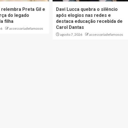
l relembra Preta Gil e
Davi Lucca quebra o silêncio
rça do legado
após elogios nas redes e
a filha
destaca educação recebida de
Carol Dantas
26
assessoriadefamosos
agosto 7, 2026
assessoriadefamosos