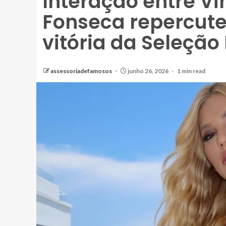
Interação entre Vin
Fonseca repercute
vitória da Seleção 
assessoriadefamosos
junho 26, 2026
1 min read