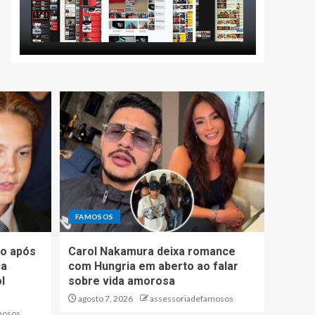
FAMOSOS
io após
Carol Nakamura deixa romance
ca
com Hungria em aberto ao falar
l
sobre vida amorosa
agosto 7, 2026
assessoriadefamosos
mosos