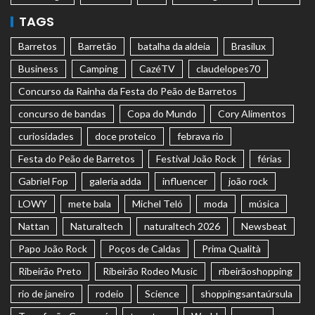
TAGS
Barretos
Barretão
batalha da aldeia
Brasilux
Business
Camping
CazéTV
claudelopes70
Concurso da Rainha da Festa do Peão de Barretos
concurso de bandas
Copa do Mundo
Cory Alimentos
curiosidades
doce proteico
febrava rio
Festa do Peão de Barretos
Festival João Rock
férias
Gabriel Fop
galeria adda
influencer
joão rock
LOWY
mete bala
Michel Teló
moda
música
Nattan
Naturaltech
naturaltech 2026
Newsbeat
Papo João Rock
Poços de Caldas
Prima Qualità
Ribeirão Preto
Ribeirão Rodeo Music
ribeirãoshopping
rio de janeiro
rodeio
Science
shoppingsantaúrsula