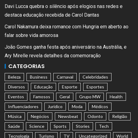
Davi Lucca quebra o silêncio após elogios nas redes e
destaca educação recebida de Carol Dantas
Carol Nakamura deixa romance com Hungria em aberto ao
falar sobre vida amorosa
João Gomes ganha festa após aniversário na Austrália, e
Ary Mirelle revela detalhes da comemoração
CATEGORIAS
Beleza
Business
Carnaval
Celebridades
Diversos
Educação
Esporte
Esportes
Eventos
Famosos
Geral
Grupo MW
Health
Influenciadores
Jurídico
Moda
Médicos
Música
Negócios
Newsbeat
Odonto
Religião
Saúde
Science
Sports
Stories
Tech
Tecnologia
Turismo
TV
Uncategorized
World