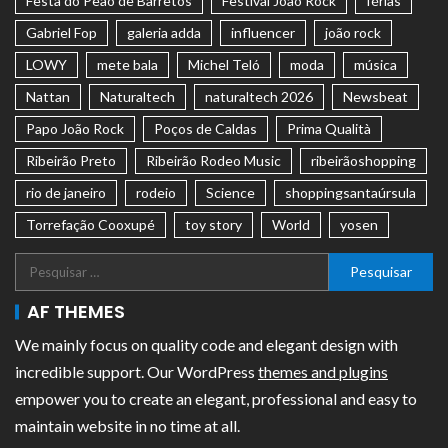
Festa do Peão de Barretos
Festival João Rock
férias
Gabriel Fop
galeria adda
influencer
joão rock
LOWY
mete bala
Michel Teló
moda
música
Nattan
Naturaltech
naturaltech 2026
Newsbeat
Papo João Rock
Poços de Caldas
Prima Qualità
Ribeirão Preto
Ribeirão Rodeo Music
ribeirãoshopping
rio de janeiro
rodeio
Science
shoppingsantaúrsula
Torrefação Cooxupé
toy story
World
yosen
AF THEMES
We mainly focus on quality code and elegant design with
incredible support. Our WordPress
themes and plugins
empower you to create an elegant, professional and easy to
maintain website in no time at all.