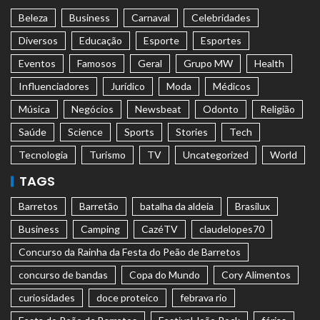
Beleza
Business
Carnaval
Celebridades
Diversos
Educação
Esporte
Esportes
Eventos
Famosos
Geral
Grupo MW
Health
Influenciadores
Jurídico
Moda
Médicos
Música
Negócios
Newsbeat
Odonto
Religião
Saúde
Science
Sports
Stories
Tech
Tecnologia
Turismo
TV
Uncategorized
World
TAGS
Barretos
Barretão
batalha da aldeia
Brasilux
Business
Camping
CazéTV
claudelopes70
Concurso da Rainha da Festa do Peão de Barretos
concurso de bandas
Copa do Mundo
Cory Alimentos
curiosidades
doce proteico
febrava rio