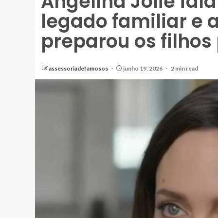
Angelina Jolie fal
legado familiar e
preparou os filhos
assessoriadefamosos
junho 19, 2026
2 min read