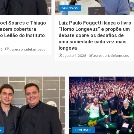
FAMOSOS
oel Soares e Thiago
Luiz Paulo Foggetti lança o livro
fazem cobertura
“Homo Longevus” e propõe um
o Leilão do Instituto
debate sobre os desafios de
uma sociedade cada vez mais
longeva
26
assessoriadefamosos
agosto 4, 2026
assessoriadefamosos
S
DIVERSOS