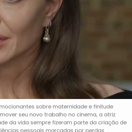
 emocionantes sobre maternidade e finitude
omover seu novo trabalho no cinema, a atriz
dade da vida sempre fizeram parte da criação de
periências pessoais marcadas por perdas