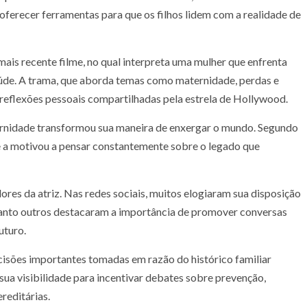
 oferecer ferramentas para que os filhos lidem com a realidade de
mais recente filme, no qual interpreta uma mulher que enfrenta
aúde. A trama, que aborda temas como maternidade, perdas e
reflexões pessoais compartilhadas pela estrela de Hollywood.
ernidade transformou sua maneira de enxergar o mundo. Segundo
e e a motivou a pensar constantemente sobre o legado que
dores da atriz. Nas redes sociais, muitos elogiaram sua disposição
uanto outros destacaram a importância de promover conversas
uturo.
ecisões importantes tomadas em razão do histórico familiar
 sua visibilidade para incentivar debates sobre prevenção,
reditárias.