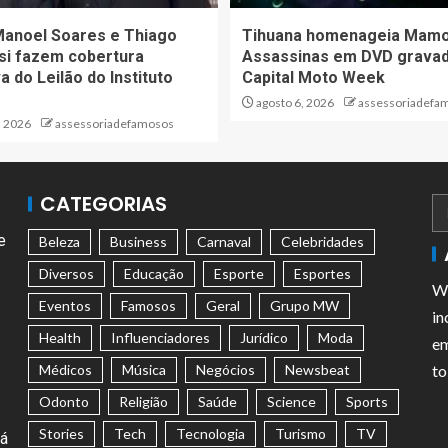
Manoel Soares e Thiago
Tihuana homenageia Mam
si fazem cobertura
Assassinas em DVD grava
a do Leilão do Instituto
Capital Moto Week
agosto 6, 2026
assessoriadefa
, 2026
assessoriadefamosos
CATEGORIAS
e
Beleza
Business
Carnaval
Celebridades
Diversos
Educação
Esporte
Esportes
We
Eventos
Famosos
Geral
Grupo MW
in
Health
Influenciadores
Jurídico
Moda
em
Médicos
Música
Negócios
Newsbeat
to
Odonto
Religião
Saúde
Science
Sports
Stories
Tech
Tecnologia
Turismo
TV
tá