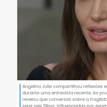
Angelina Jolie compartilhou reflexões
durante uma entrevista recente. Ao pr
revelou que conversas sobre a fragili
seus seis filhos, influenciadas por ex