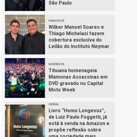
São Paulo
FAMOSOS
Wilker Manoel Soares e
Thiago Michelasi fazem
cobertura exclusiva do
Leilão do Instituto Neymar
DIVERSOS
Tihuana homenageia
Mamonas Assassinas em
DVD gravado no Capital
Moto Week
GERAL
Livro “Homo Longevus”,
de Luiz Paulo Foggetti, já
está à venda na Amazon e
propõe reflexão sobre
uma sociedade mais