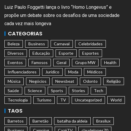
Luiz Paulo Foggetti lança o livro “Homo Longevus” e
propõe um debate sobre os desafios de uma sociedade
cada vez mais longeva
CATEGORIAS
Beleza
Business
Carnaval
Celebridades
Diversos
Educação
Esporte
Esportes
Eventos
Famosos
Geral
Grupo MW
Health
Influenciadores
Jurídico
Moda
Médicos
Música
Negócios
Newsbeat
Odonto
Religião
Saúde
Science
Sports
Stories
Tech
Tecnologia
Turismo
TV
Uncategorized
World
TAGS
Barretos
Barretão
batalha da aldeia
Brasilux
Business
Camping
CazéTV
claudelopes70