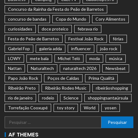
Concurso da Rainha da Festa do Peão de Barretos
concurso de bandas
Copa do Mundo
Cory Alimentos
curiosidades
doce proteico
febrava rio
Festa do Peão de Barretos
Festival João Rock
férias
Gabriel Fop
galeria adda
influencer
joão rock
LOWY
mete bala
Michel Teló
moda
música
Nattan
Naturaltech
naturaltech 2026
Newsbeat
Papo João Rock
Poços de Caldas
Prima Qualità
Ribeirão Preto
Ribeirão Rodeo Music
ribeirãoshopping
rio de janeiro
rodeio
Science
shoppingsantaúrsula
Torrefação Cooxupé
toy story
World
yosen
AF THEMES