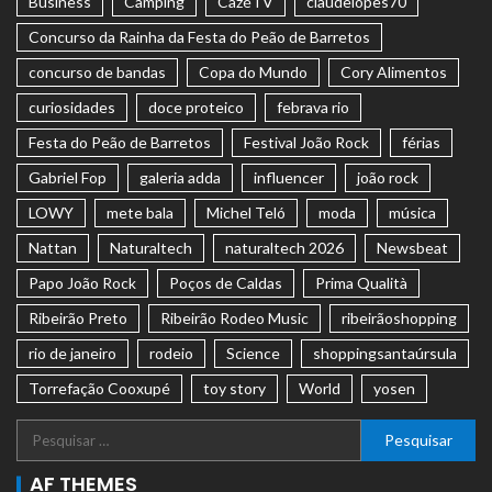
Business
Camping
CazéTV
claudelopes70
Concurso da Rainha da Festa do Peão de Barretos
concurso de bandas
Copa do Mundo
Cory Alimentos
curiosidades
doce proteico
febrava rio
Festa do Peão de Barretos
Festival João Rock
férias
Gabriel Fop
galeria adda
influencer
joão rock
LOWY
mete bala
Michel Teló
moda
música
Nattan
Naturaltech
naturaltech 2026
Newsbeat
Papo João Rock
Poços de Caldas
Prima Qualità
Ribeirão Preto
Ribeirão Rodeo Music
ribeirãoshopping
rio de janeiro
rodeio
Science
shoppingsantaúrsula
Torrefação Cooxupé
toy story
World
yosen
AF THEMES