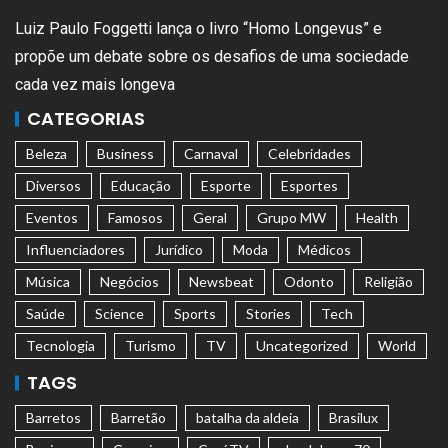
Luiz Paulo Foggetti lança o livro “Homo Longevus” e
propõe um debate sobre os desafios de uma sociedade
cada vez mais longeva
CATEGORIAS
Beleza
Business
Carnaval
Celebridades
Diversos
Educação
Esporte
Esportes
Eventos
Famosos
Geral
Grupo MW
Health
Influenciadores
Jurídico
Moda
Médicos
Música
Negócios
Newsbeat
Odonto
Religião
Saúde
Science
Sports
Stories
Tech
Tecnologia
Turismo
TV
Uncategorized
World
TAGS
Barretos
Barretão
batalha da aldeia
Brasilux