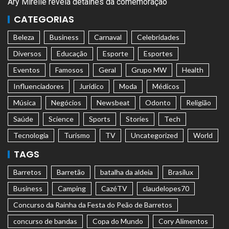
Ary Mirelle revela detalhes da comemoração
CATEGORIAS
Beleza
Business
Carnaval
Celebridades
Diversos
Educação
Esporte
Esportes
Eventos
Famosos
Geral
Grupo MW
Health
Influenciadores
Jurídico
Moda
Médicos
Música
Negócios
Newsbeat
Odonto
Religião
Saúde
Science
Sports
Stories
Tech
Tecnologia
Turismo
TV
Uncategorized
World
TAGS
Barretos
Barretão
batalha da aldeia
Brasilux
Business
Camping
CazéTV
claudelopes70
Concurso da Rainha da Festa do Peão de Barretos
concurso de bandas
Copa do Mundo
Cory Alimentos