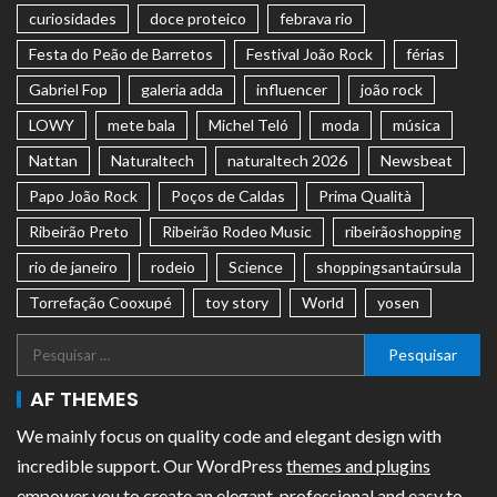
curiosidades
doce proteico
febrava rio
Festa do Peão de Barretos
Festival João Rock
férias
Gabriel Fop
galeria adda
influencer
joão rock
LOWY
mete bala
Michel Teló
moda
música
Nattan
Naturaltech
naturaltech 2026
Newsbeat
Papo João Rock
Poços de Caldas
Prima Qualità
Ribeirão Preto
Ribeirão Rodeo Music
ribeirãoshopping
rio de janeiro
rodeio
Science
shoppingsantaúrsula
Torrefação Cooxupé
toy story
World
yosen
AF THEMES
We mainly focus on quality code and elegant design with
incredible support. Our WordPress
themes and plugins
empower you to create an elegant, professional and easy to