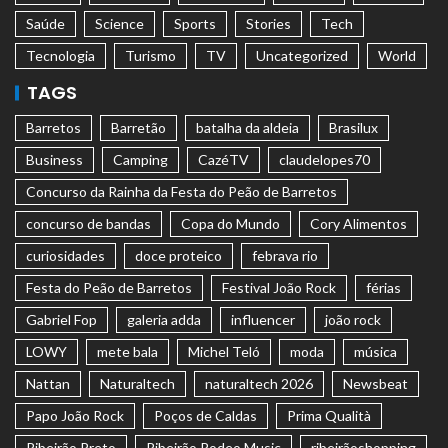
Saúde
Science
Sports
Stories
Tech
Tecnologia
Turismo
TV
Uncategorized
World
TAGS
Barretos
Barretão
batalha da aldeia
Brasilux
Business
Camping
CazéTV
claudelopes70
Concurso da Rainha da Festa do Peão de Barretos
concurso de bandas
Copa do Mundo
Cory Alimentos
curiosidades
doce proteico
febrava rio
Festa do Peão de Barretos
Festival João Rock
férias
Gabriel Fop
galeria adda
influencer
joão rock
LOWY
mete bala
Michel Teló
moda
música
Nattan
Naturaltech
naturaltech 2026
Newsbeat
Papo João Rock
Poços de Caldas
Prima Qualità
Ribeirão Preto
Ribeirão Rodeo Music
ribeirãoshopping